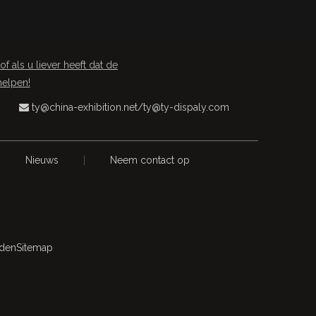
als u liever heeft dat de
helpen!
ty@china-exhibition.net
/
ty@ty-dispaly.com

|
Nieuws
|
Neem contact op
uden
Sitemap