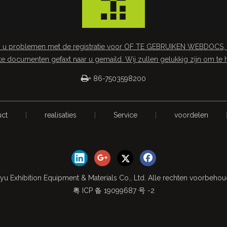
 u problemen met de registratie voor OF TE GEBRUIKEN WEBDOCS, of 
te documenten gefaxt naar u gemaild. Wij zullen gelukkig zijn om te 

+ 86-7503598200
uct
|
realisaties
|
Service
|
voordelen
yu Exhibition Equipment & Materials Co., Ltd. Alle rechten voorbeho
粤 ICP 备 19099687 号 -2