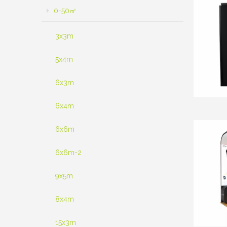
0-50㎡
3x3m
5x4m
6x3m
6x4m
6x6m
6x6m-2
9x5m
8x4m
15x3m