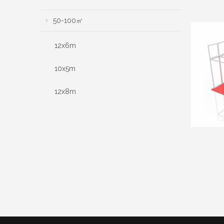
50-100㎡
12x6m
10x5m
12x8m