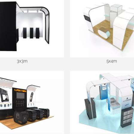
3x3m
5x4m