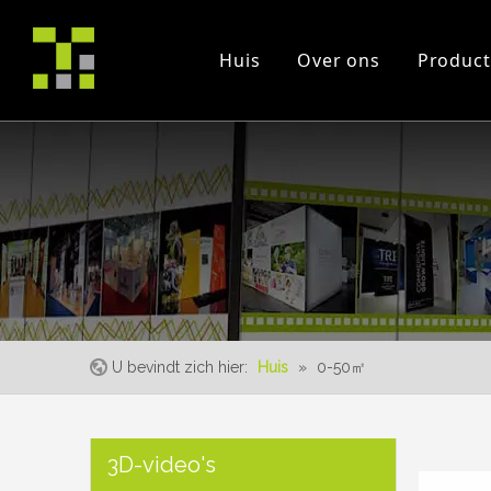
Huis
Over ons
Product
Bedrijfsprofiel
project
Beurs
certificaten
instructie Videos
Evenement
U bevindt zich hier:
Huis
»
0-50㎡
3D-video's