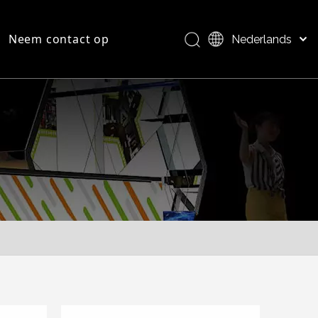
Neem contact op
Nederlands
Bahasa indonesia
العربية
FAQ
Productoverzicht
Italiano
日本語
Pусский
Português
Deutsch
Français
Español
简体中文
English