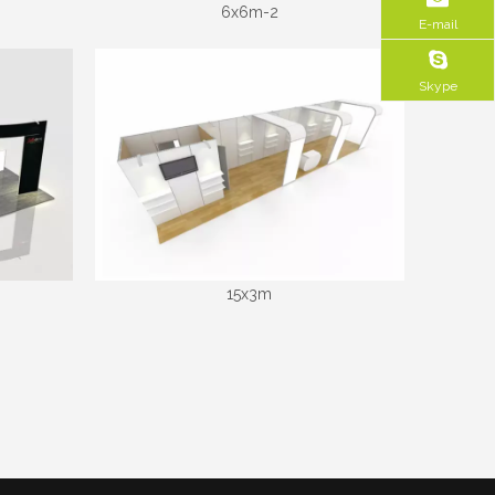
6x6m-2
E-mail
Skype
15x3m