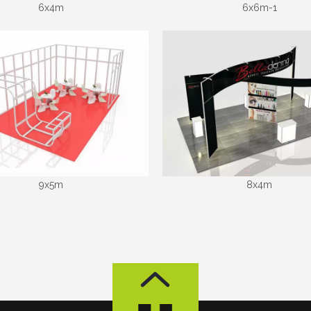
6x4m
6x6m-1
9x5m
8x4m