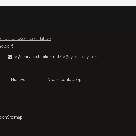
als u liever heeft dat de
helpen!
ty@china-exhibition.net
/
ty@ty-dispaly.com

|
Nieuws
|
Neem contact op
uden
Sitemap