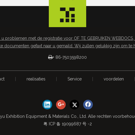
 u problemen met de registratie voor OF TE GEBRUIKEN WEBDOCS, of 
te documenten gefaxt naar u gemaild. Wij zullen gelukkig zijn om te 

+ 86-7503598200
uct
|
realisaties
|
Service
|
voordelen
yu Exhibition Equipment & Materials Co., Ltd. Alle rechten voorbeho
粤 ICP 备 19099687 号 -2