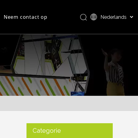
Neem contact op
Nederlands
Bahasa indonesia
العربية
FAQ
Productoverzicht
Italiano
日本語
Pусский
Português
Deutsch
Français
Español
简体中文
English
Categorie