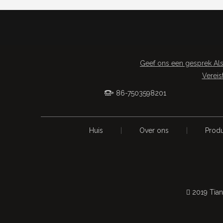
Geef ons een gesprek Als
Vereis
+ 86-7503598201

Huis
|
Over ons
|
Prod
 2019 Tian