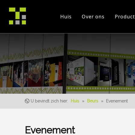
Huis
Over ons
Product
Bedrijfsprofiel
project
Beurs
certificaten
instructie Videos
Evenement
U bevindt zich hier:
Huis
»
Beurs
»
Evenement
Evenement