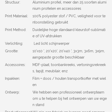
Structuur:
Aluminium profiel, meer dan 25 soorten alumi
nium profielen en accessoires
Print Materiaal:
100% polyester stof / PVC, veiligheid voor te
ntoonstelling gebruikt
Print Method:
Duidelijke hoge standaard kleurstof-sublimati
e of UV-afdrukken
Verlichting:
Led licht schijnwerper
Grootte:
10'x10 ', 20'x20', 20'x40 ', 3x3m, 3x6m, 3x9m,
aangepaste grootte beschikbaar
Accessoires:
MDF-plaat, toonbankreeks, vertoningsrekreek
s, tapijt, meubilair, enz
Inpakken:
Film + doos / houten transportkoffer met wiel
en
Ontwerp:
We hebben een professioneel ontwerpteam
om u te helpen bij het ontwerpen van uw eige
n stand