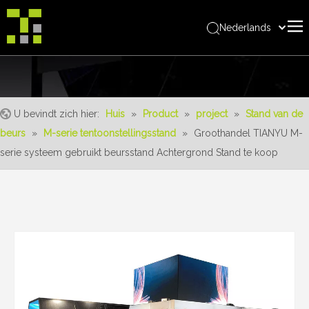
Nederlands
Bahasa indonesia
Huis
العربية
Italiano
Over ons
日本語
U bevindt zich hier:
Huis
»
Product
»
project
»
Stand van de
Product
Pусский
beurs
»
M-serie tentoonstellingsstand
»
Groothandel TIANYU M-
realisaties
Português
serie systeem gebruikt beursstand Achtergrond Stand te koop
Deutsch
Service
Français
voordelen
Español
Nieuws
简体中文
English
Neem contact op