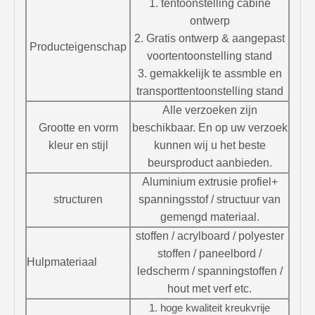
1. tentoonstelling cabine
ontwerp
2. Gratis ontwerp & aangepast
Producteigenschap
voor
tentoonstelling stand
3. gemakkelijk te assmble en
transport
tentoonstelling stand
Alle verzoeken zijn
Grootte en vorm
beschikbaar.
En op uw verzoek
kleur en stijl
kunnen wij u het beste
beursproduct aanbieden.
Aluminium extrusie profiel
+
structuren
spanningsstof / structuur van
gemengd materiaal.
stoffen / acrylboard / polyester
stoffen / paneelbord /
Hulpmateriaal
ledscherm / spanning
stoffen /
hout met verf etc.
1. hoge kwaliteit kreukvrije